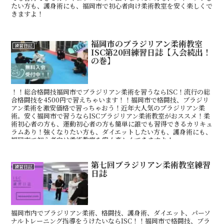
たい方も、護身術にも、福岡市で初心者向け柔術教室を安く楽しくで
きますよ！
福岡市のブラジリアン柔術教室
練習日誌
ISC第20回練習日誌【入会続出！
の巻】
！！総合格闘技福岡市でブラジリアン柔術を習うならISC！流行の総
合格闘技を4500円で習えちゃいます！！福岡市で格闘技、ブラジリ
アン柔術を激安価格で習っちゃおう！近年大人気のブラジリアン柔
術。安く福岡市で習うならISCブラジリアン柔術教室がおススメ！柔
術初心者の方も、運動初心者の方も簡単に誰でも習得できるカリキュ
ラムあり！強くなりたい方も、ダイエットしたい方も、護身術にも、
福岡市で初心者向け柔術教室を安く楽しくできますよ！
第七回ブラジリアン柔術教室練習
練習日誌
日誌
福岡市内でブラジリアン柔術、格闘技、護身術、ダイエット、パーソ
ナルトレーニング指導をうけたいならISC！！福岡市で格闘技、ブラ