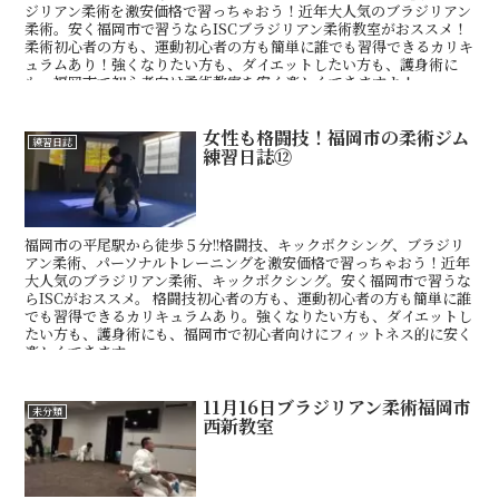
ジリアン柔術を激安価格で習っちゃおう！近年大人気のブラジリアン
柔術。安く福岡市で習うならISCブラジリアン柔術教室がおススメ！
柔術初心者の方も、運動初心者の方も簡単に誰でも習得できるカリキ
ュラムあり！強くなりたい方も、ダイエットしたい方も、護身術に
も、福岡市で初心者向け柔術教室を安く楽しくできますよ！
女性も格闘技！福岡市の柔術ジム
練習日誌
練習日誌⑫
福岡市の平尾駅から徒歩５分!!格闘技、キックボクシング、ブラジリ
アン柔術、パーソナルトレーニングを激安価格で習っちゃおう！近年
大人気のブラジリアン柔術、キックボクシング。安く福岡市で習うな
らISCがおススメ。 格闘技初心者の方も、運動初心者の方も簡単に誰
でも習得できるカリキュラムあり。強くなりたい方も、ダイエットし
たい方も、護身術にも、福岡市で初心者向けにフィットネス的に安く
楽しくできます。
11月16日ブラジリアン柔術福岡市
未分類
西新教室