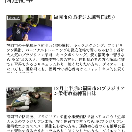
福岡市の柔術ジム練習日誌⑦
練習日誌
福岡市の平尾駅から徒歩５分!!格闘技、キックボクシング、ブラジリ
アン柔術、パーソナルトレーニングを激安価格で習っちゃおう！近年
大人気のブラジリアン柔術、キックボクシング。安く福岡市で習うな
らISCがおススメ。 格闘技初心者の方も、運動初心者の方も簡単に誰
でも習得できるカリキュラムあり。強くなりたい方も、ダイエットし
たい方も、護身術にも、福岡市で初心者向けにフィットネス的に安く
楽しくできます。
12月上半期の福岡市のブラジリア
練習日誌
ン柔術教室練習日誌
福岡市で格闘技、ブラジリアン柔術を激安価格で習っちゃおう！近年
大人気のブラジリアン柔術。安く福岡市で習うならISCブラジリアン
柔術教室がおススメ！柔術初心者の方も、運動初心者の方も簡単に誰
でも習得できるカリキュラムあり！強くなりたい方も、ダイエットし