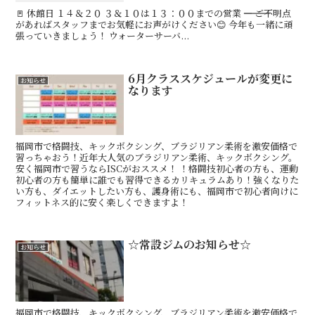
🚪 休館日 １４＆２０ ３＆１０は１３：００までの営業 ―――――――――― ご不明点
があればスタッフまでお気軽にお声がけください😊 今年も一緒に頑
張っていきましょう！ ウォーターサーバ...
6月クラススケジュールが変更に
お知らせ
なります
福岡市で格闘技、キックボクシング、ブラジリアン柔術を激安価格で
習っちゃおう！近年大人気のブラジリアン柔術、キックボクシング。
安く福岡市で習うならISCがおススメ！ ！格闘技初心者の方も、運動
初心者の方も簡単に誰でも習得できるカリキュラムあり！強くなりた
い方も、ダイエットしたい方も、護身術にも、福岡市で初心者向けに
フィットネス的に安く楽しくできますよ！
☆常設ジムのお知らせ☆
お知らせ
福岡市で格闘技、キックボクシング、ブラジリアン柔術を激安価格で