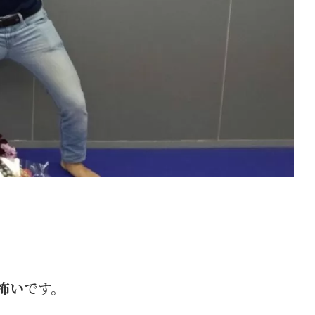
怖い
です。