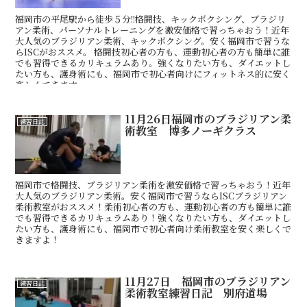
福岡市の平尾駅から徒歩５分!!格闘技、キックボクシング、ブラジリ
アン柔術、パーソナルトレーニングを激安価格で習っちゃおう！近年
大人気のブラジリアン柔術、キックボクシング。安く福岡市で習うな
らISCがおススメ。 格闘技初心者の方も、運動初心者の方も簡単に誰
でも習得できるカリキュラムあり。強くなりたい方も、ダイエットし
たい方も、護身術にも、福岡市で初心者向けにフィットネス的に安く
楽しくできます
11月26日福岡市のブラジリアン柔
練習日誌
術教室 博多ノーギクラス
福岡市で格闘技、ブラジリアン柔術を激安価格で習っちゃおう！近年
大人気のブラジリアン柔術。安く福岡市で習うならISCブラジリアン
柔術教室がおススメ！柔術初心者の方も、運動初心者の方も簡単に誰
でも習得できるカリキュラムあり！強くなりたい方も、ダイエットし
たい方も、護身術にも、福岡市で初心者向け柔術教室を安く楽しくで
きますよ！
11月27日 福岡市のブラジリアン
練習日誌
柔術教室練習日記 別府道場