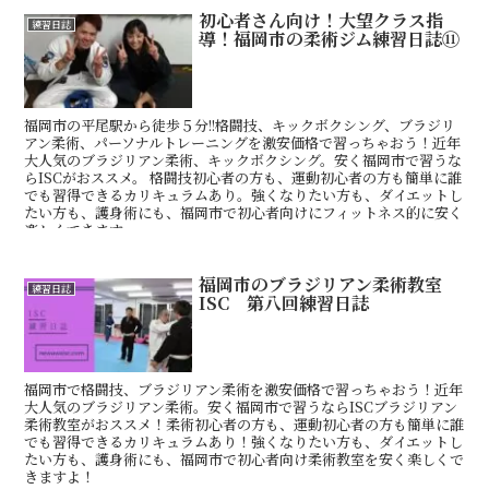
初心者さん向け！大望クラス指
練習日誌
導！福岡市の柔術ジム練習日誌⑪
福岡市の平尾駅から徒歩５分!!格闘技、キックボクシング、ブラジリ
アン柔術、パーソナルトレーニングを激安価格で習っちゃおう！近年
大人気のブラジリアン柔術、キックボクシング。安く福岡市で習うな
らISCがおススメ。 格闘技初心者の方も、運動初心者の方も簡単に誰
でも習得できるカリキュラムあり。強くなりたい方も、ダイエットし
たい方も、護身術にも、福岡市で初心者向けにフィットネス的に安く
楽しくできます。
福岡市のブラジリアン柔術教室
練習日誌
ISC 第八回練習日誌
福岡市で格闘技、ブラジリアン柔術を激安価格で習っちゃおう！近年
大人気のブラジリアン柔術。安く福岡市で習うならISCブラジリアン
柔術教室がおススメ！柔術初心者の方も、運動初心者の方も簡単に誰
でも習得できるカリキュラムあり！強くなりたい方も、ダイエットし
たい方も、護身術にも、福岡市で初心者向け柔術教室を安く楽しくで
きますよ！