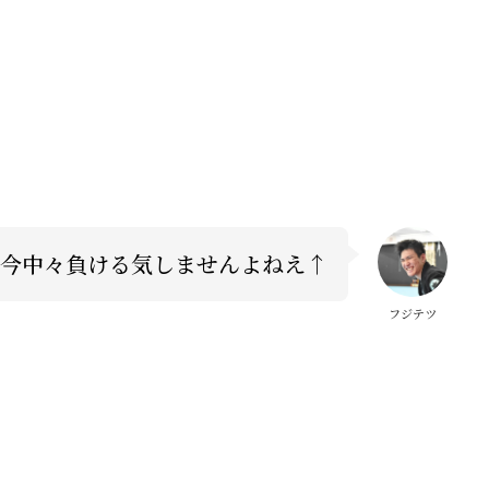
今中々負ける気しませんよねえ↑
フジテツ